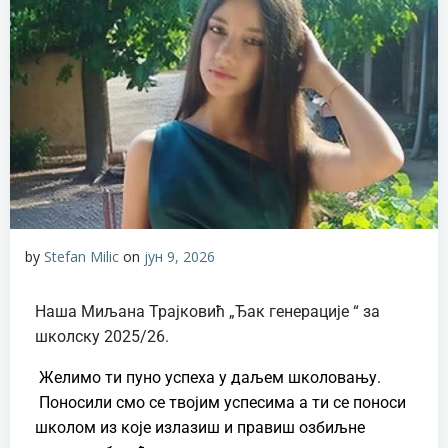
by
Stefan Milic
on
јун 9, 2026
Наша Миљана Трајковић „Ђак генерације “ за
школску 2025/26.
Желимо ти пуно успеха у даљем школовању.
Поносили смо се твојим успесима а ти се поноси
школом из које излазиш и правиш озбиљне