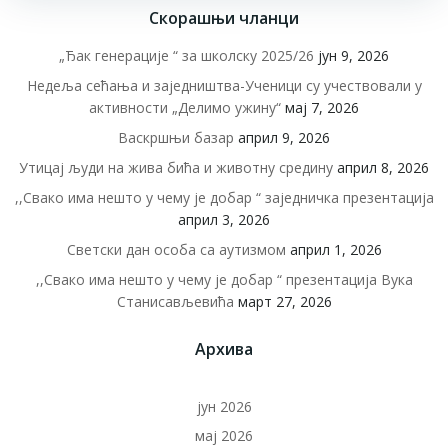
Скорашњи чланци
„Ђак генерације “ за школску 2025/26
јун 9, 2026
Недеља сећања и заједништва-Ученици су учествовали у
активности „Делимо ужину“
мај 7, 2026
Васкршњи базар
април 9, 2026
Утицај људи на жива бића и животну средину
април 8, 2026
,,Свако има нешто у чему је добар “ заједничка презентација
април 3, 2026
Светски дан особа са аутизмом
април 1, 2026
,,Свако има нешто у чему је добар “ презентација Вука
Станисављевића
март 27, 2026
Архива
јун 2026
мај 2026