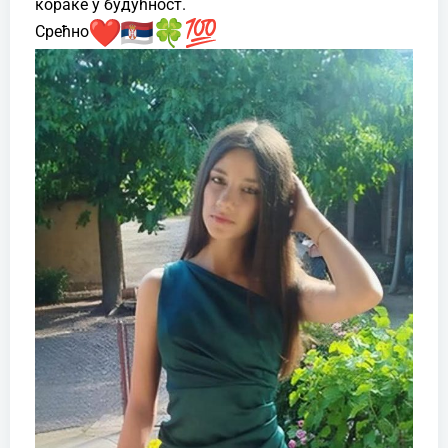
кораке у будућност.
Срећно